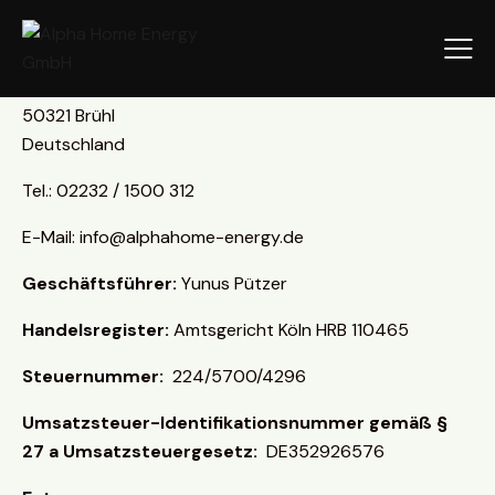
Alpha Home Energy GmbH
Hamburger Str. 9
50321 Brühl
Deutschland
Tel.: 02232 / 1500 312
E-Mail: info@alphahome-energy.de
Geschäftsführer:
Yunus Pützer
Handelsregister:
Amtsgericht Köln HRB 110465
Steuernummer:
224/5700/4296
Umsatzsteuer-Identifikationsnummer gemäß §
27 a Umsatzsteuergesetz:
DE352926576