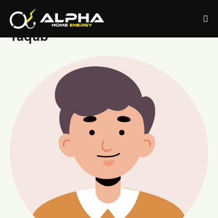
GESCHÄFTSFÜHRER
Yaqub