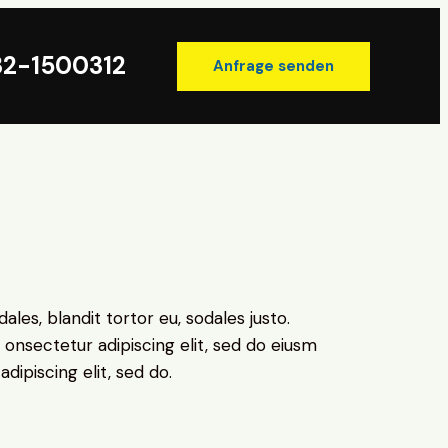
32-1500312
Anfrage senden
02232-1500312
Anfrge senden
ales, blandit tortor eu, sodales justo.
m onsectetur adipiscing elit, sed do eiusm
adipiscing elit, sed do.