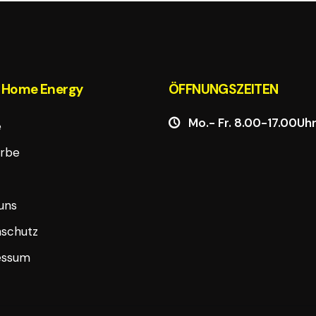
 Home Energy
ÖFFNUNGSZEITEN
Mo.- Fr.
8.00
-17.00Uh
e
rbe
uns
schutz
essum