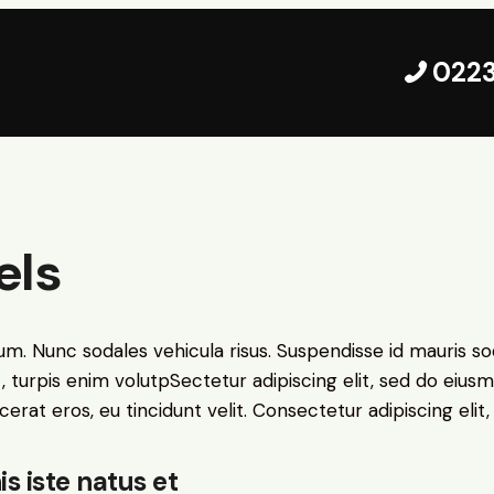
022
els
lum. Nunc sodales vehicula risus. Suspendisse id mauris sod
t, turpis enim volutpSectetur adipiscing elit, sed do eius
erat eros, eu tincidunt velit. Consectetur adipiscing elit, 
s iste natus et