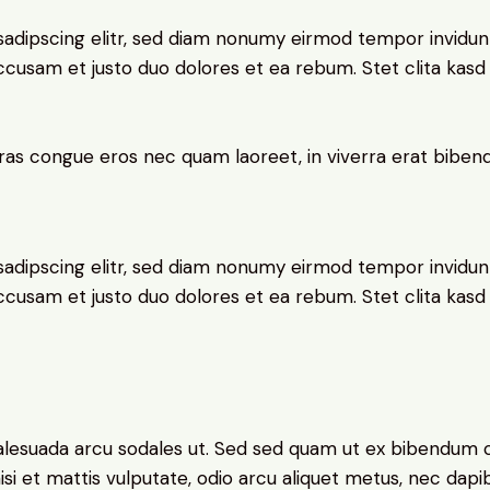
sadipscing elitr, sed diam nonumy eirmod tempor invidun
accusam et justo duo dolores et ea rebum. Stet clita kas
ras congue eros nec quam laoreet, in viverra erat bibend
sadipscing elitr, sed diam nonumy eirmod tempor invidun
accusam et justo duo dolores et ea rebum. Stet clita kas
alesuada arcu sodales ut. Sed sed quam ut ex bibendum 
si et mattis vulputate, odio arcu aliquet metus, nec dapibu